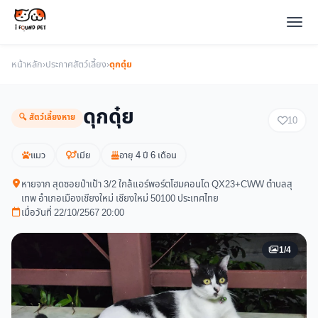
หน้าหลัก
›
ประกาศสัตว์เลี้ยง
›
ดุกดุ๋ย
ดุกดุ๋ย
🔍 สัตว์เลี้ยงหาย
10
แมว
เมีย
อายุ 4 ปี 6 เดือน
หายจาก สุดซอยป่าเป้า 3/2 ใกล้แอร์พอร์ตโฮมคอนโด QX23+CWW ตำบลสุ
เทพ อำเภอเมืองเชียงใหม่ เชียงใหม่ 50100 ประเทศไทย
เมื่อวันที่ 22/10/2567 20:00
1/4