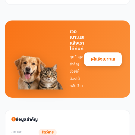
เจอ
เบาะแส
แจ้งเรา
ได้ทันที
ทุกข้อมูล
แจ้งเบาะแส
สำคัญ
ช่วยให้
น้องได้
กลับบ้าน
ข้อมูลสำคัญ
สถานะ
สัตว์หาย