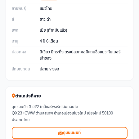
สายพันธุ์
แมวไทย
สี
ขาว,ดำ
เพศ
เมีย (ทำหมันแล้ว)
อายุ
4 ปี 6 เดือน
ปลอกคอ
สีเขียว มีกระดิ่ง ตรงปลอกคอมีแถบชื่อแมว กับเบอร์
เจ้าของ
ลักษณะเด่น
ปลายหางงอ
ตำแหน่งที่หาย
สุดซอยป่าเป้า 3/2 ใกล้แอร์พอร์ตโฮมคอนโด
QX23+CWW ตำบลสุเทพ อำเภอเมืองเชียงใหม่ เชียงใหม่ 50100
ประเทศไทย
ดูบนแผนที่