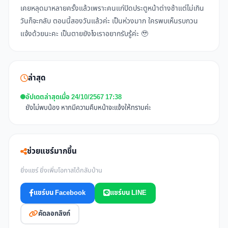
เคยหลุดมาหลายครั้งแล้วเพราะคนแก่ปิดประตูหน้าต่างช้าแต่ไม่เกิน
วันก็จะกลับ ตอนนี้สองวันแล้วค่ะ เป็นห่วงมาก ใครพบเห็นรบกวน
แจ้งด้วยนะคะ เป็นตายยังไงเราอยากรับรู้ค่ะ 🥹
ล่าสุด
อัปเดตล่าสุดเมื่อ 24/10/2567 17:38
ยังไม่พบน้อง หากมีความคืบหน้าจะแจ้งให้ทราบค่ะ
ช่วยแชร์มากขึ้น
ยิ่งแชร์ ยิ่งเพิ่มโอกาสได้กลับบ้าน
แชร์บน Facebook
แชร์บน LINE
คัดลอกลิงก์