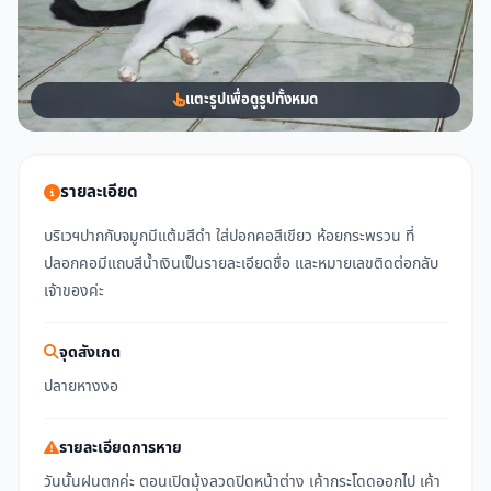
แตะรูปเพื่อดูรูปทั้งหมด
รายละเอียด
บริเวฯปากกับจมูกมีแต้มสีดำ ใส่ปอกคอสีเขียว ห้อยกระพรวน ที่
ปลอกคอมีแถบสีน้ำเงินเป็นรายละเอียดชื่อ และหมายเลขติดต่อกลับ
เจ้าของค่ะ
จุดสังเกต
ปลายหางงอ
รายละเอียดการหาย
วันนั้นฝนตกค่ะ ตอนเปิดมุ้งลวดปิดหน้าต่าง เค้ากระโดดออกไป เค้า