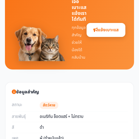
เจอ
เบาะแส
แจ้งเรา
ได้ทันที
ทุกข้อมูล
แจ้งเบาะแส
สำคัญ
ช่วยให้
น้องได้
กลับบ้าน
ข้อมูลสำคัญ
สถานะ
สัตว์หาย
สายพันธุ์
อเมริกัน ช็อตแฮร์ + ไม่ทราบ
สี
ดำ
เพศ
ผู้ (ทำหมันแล้ว)