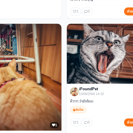
1
0
อ่าน
iFoundPet
13/08/2565 14:32
ห๊าาาา ว่ายังไงนะ
อันโกะ
1
0
อ่าน
1