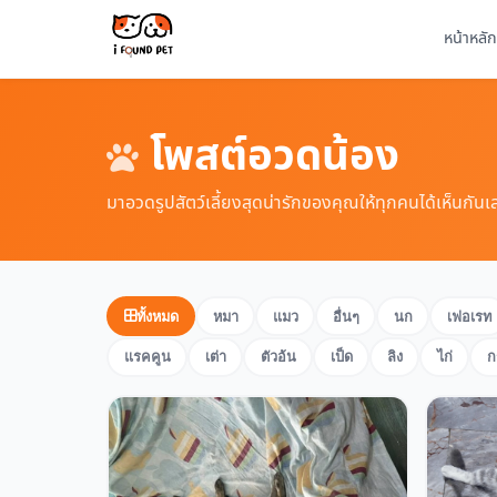
หน้าหลัก
โพสต์อวดน้อง
มาอวดรูปสัตว์เลี้ยงสุดน่ารักของคุณให้ทุกคนได้เห็นกันเ
ทั้งหมด
หมา
แมว
อื่นๆ
นก
เฟอเรท
แรคคูน
เต่า
ตัวอ้น
เป็ด
ลิง
ไก่
ก