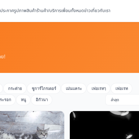
ประกาศ
รูปภาพ
สินค้า
ร้านค้า/บริการ
เพื่อนทั้งหมด
ข่าว
เกี่ยวกับเรา
ลย!
กระต่าย
ชูการ์ไกรเดอร์
เม่นแคระ
เฟอเรทๅ
เฟอเรท
ระรอก
หนู
อิกัวนา