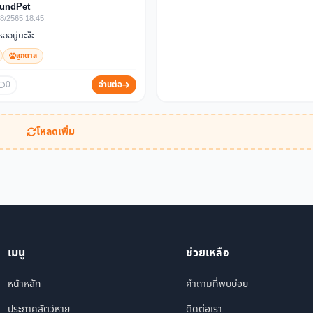
oundPet
8/2565 18:45
อยู่นะจ๊ะ
ลูกตาล
0
อ่านต่อ
โหลดเพิ่ม
เมนู
ช่วยเหลือ
หน้าหลัก
คำถามที่พบบ่อย
ประกาศสัตว์หาย
ติดต่อเรา