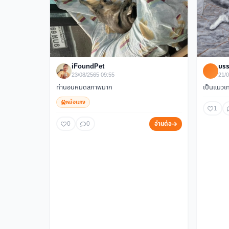
iFoundPet
บรร
23/08/2565 09:55
21/0
ท่านอนหมดสภาพมาก
เป็นแมวเ
หม้อแกง
1
0
0
อ่านต่อ