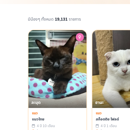
มีน้องๆ ทั้งหมด
19,131
รายการ
ละมุด
ฮานะ
แมว
แมว
แมวไทย
สก็อตติช โฟลด์
4 ปี 10 เดือน
4 ปี 1 เดือน