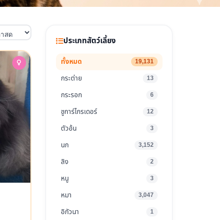
ประเภทสัตว์เลี้ยง
ทั้งหมด
19,131
กระต่าย
13
กระรอก
6
ชูการ์ไกรเดอร์
12
ตัวอ้น
3
นก
3,152
ลิง
2
หนู
3
หมา
3,047
อิกัวนา
1