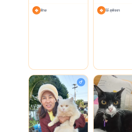
�
โอ๋ สุพิชชา
�
ฝ้าย