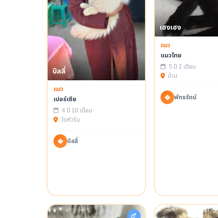
เฮงเฮง
แมว
แมวไทย
5 ปี 2 เดือน
บิลลี่
บ้าน
แมว
�
พัทธรัตน์
เปอร์เซีย
4 ปี 10 เดือน
วัดหัวริน
�
บิลลี่