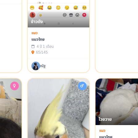
ข้าวตัง
แมว
แมวไทย
4 ปี 1 เดือน
65/145
ณัฐ
โวยวาย
แมว
แมวไทย