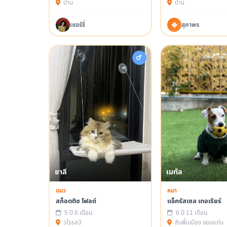
บ้าน
บ้าน
เชอร์รี่​
�
สุภาพร
เมทัล
ชาลี
หมา
แมว
แจ็ครัสเซล เทอเรียร์
สก็อตติช โฟลด์
6 ปี 11 เดือน
5 ปี 6 เดือน
สินพื้นเมือง ขอนแก่น
วโรรส3