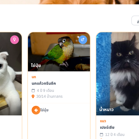
ไข่นุ้ย
นก
นกแก้วกรีนชีค
4 ปี 9 เดือน
30/14 บ้านภาสกร
น้ำหนาว
�
ไข่นุ้ย
แมว
เปอร์เซีย
12 ปี 4 เดือน