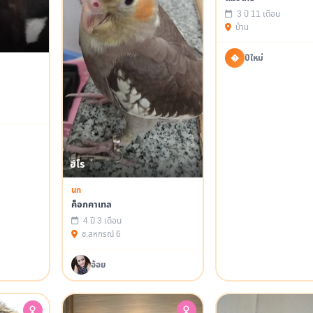
3 ปี 11 เดือน
บ้าน
�
ปีใหม่
ฮีโร
นก
ค็อกคาเทล
4 ปี 3 เดือน
ซ.สหกรณ์ 6
อ้อย