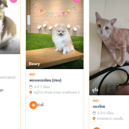
Beary
หมา
etchaburi
พอเมอเรเนียน (ปอม)
4 ปี 7 เดือน
ยูโร
go
หมู่บ้าน Anya บางนา รามคำแหง 2
แมว
�
บิวกี้
แมวไทย
5 ปี 0 เดือน
ภาทองธารา แมนชั่น