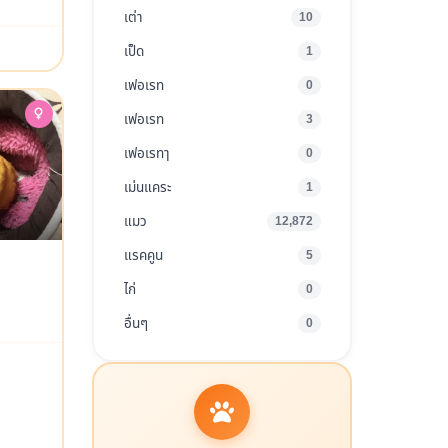
เต่า
10
เป็ด
1
เฟอเรท
0
เฟอเรท
3
เฟอเรทๅ
0
เม่นแคระ
1
แมว
12,872
แรคคูน
5
ไก่
0
อื่นๆ
0