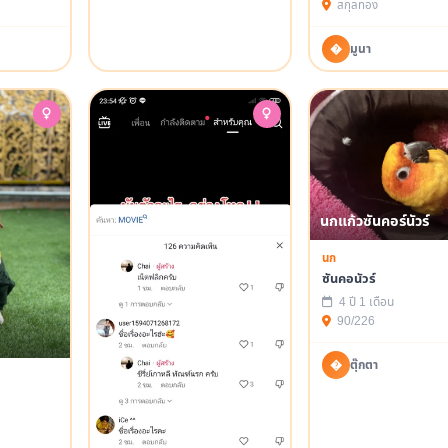
สกุลทอง
�
มูนา
นกแก้วซันคอร์นัวร์
นก
ซันคอนัวร์
4 ปี 1 เดือน
90/226
�
ตุ๊กตา