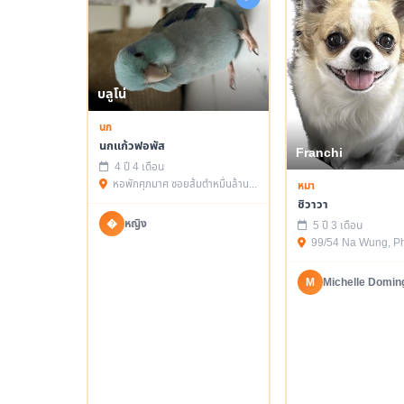
บลูโน่
นก
นกแก้วฟอพัส
Franchi
4 ปี 4 เดือน
หอพักศุภมาศ ซอยส้มตำหมื่นล้าน ซอย2
หมา
ชิวาวา
�
หญิง
5 ปี 3 เดือน
99/54 Na Wung, Ph
M
Michelle Domin