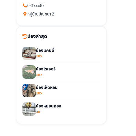
081xxx87
หมู่บ้านมัณฑนา 2
น้องล่าสุด
น้องแคนดี้
แมว
น้องโรเจอร์
แมว
น้องเห็ดหอม
แมว
น้องหมอนทอง
นก