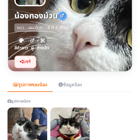
น้องทองม้วน
แมว · แมวไทย
4 ปี 9 เดือน
สีดำขาว
ผู้
ทำแล้ว
แชร์
รูปภาพของน้อง
ข้อมูลน้อง
รูปภาพน้อง