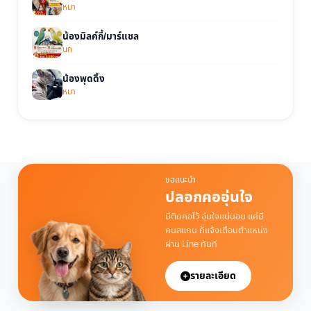
หมา
น้องมิลค์กี้/มาร์แชล
นก
น้องพุดดิ้ง
หมา
ขอแนะนำ
ปลอกคออุ่นใจ
มีติดคอไว้ อุ่นใจแน่นอน แค่มี
คนสแกน ก็แจ้งเตือนตำแหน่ง
ผ่าน Line ทันที
รายละเอียด