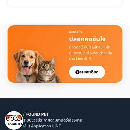
ขอแนะนำ
ปลอกคออุ่นใจ
มีติดคอไว้ อุ่นใจแน่นอน แค่มี
คนสแกน ก็แจ้งเตือนตำแหน่ง
ผ่าน Line ทันที
รายละเอียด
i FOUND PET
ระบบช่วยประกาศตามหาสัตว์เลี้ยงหาย
ผ่าน Application LINE