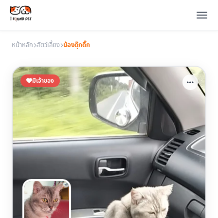
หน้าหลัก
สัตว์เลี้ยง
น้องดุ๊กดิ๊ก
มีเจ้าของ