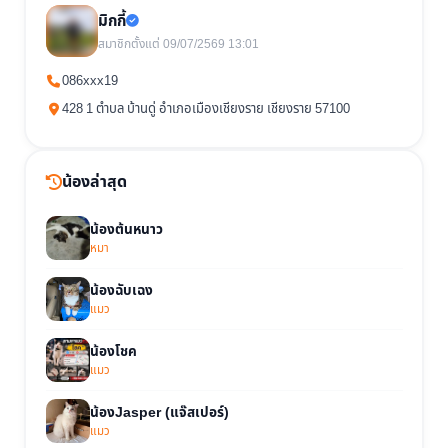
มิกกี้
สมาชิกตั้งแต่ 09/07/2569 13:01
086xxx19
428 1 ตำบล บ้านดู่ อำเภอเมืองเชียงราย เชียงราย 57100
น้องล่าสุด
น้องต้นหนาว
หมา
น้องฉับเฉง
แมว
น้องโชค
แมว
น้องJasper (แจ๊สเปอร์)
แมว