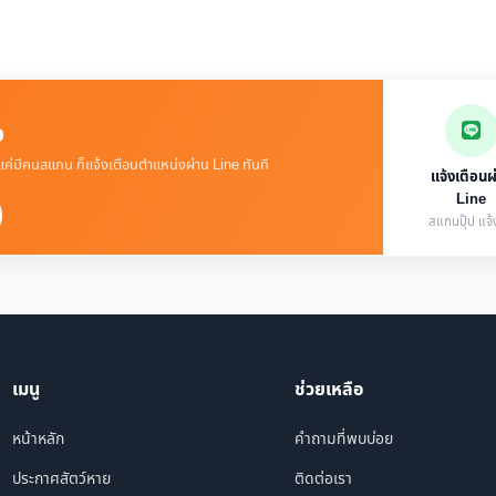
จ
 แค่มีคนสแกน ก็แจ้งเตือนตำแหน่งผ่าน Line ทันที
แจ้งเตือนผ
Line
สแกนปุ๊ป แจ้ง
เมนู
ช่วยเหลือ
หน้าหลัก
คำถามที่พบบ่อย
ประกาศสัตว์หาย
ติดต่อเรา