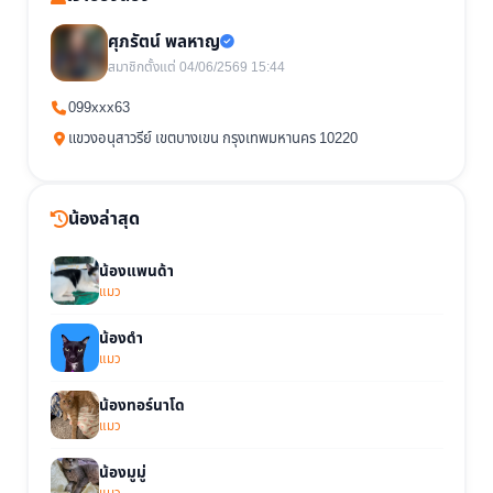
ศุภรัตน์ พลหาญ
สมาชิกตั้งแต่ 04/06/2569 15:44
099xxx63
แขวงอนุสาวรีย์ เขตบางเขน กรุงเทพมหานคร 10220
น้องล่าสุด
น้องแพนด้า
แมว
น้องดำ
แมว
น้องทอร์นาโด
แมว
น้องมูมู่