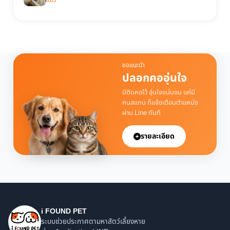
แมว
ขอแนะนำ
ปลอกคออุ่นใจ
มีติดคอไว้ อุ่นใจแน่นอน แค่มี
คนสแกน ก็แจ้งเตือนตำแหน่ง
ผ่าน Line ทันที
รายละเอียด
i FOUND PET
ระบบช่วยประกาศตามหาสัตว์เลี้ยงหาย