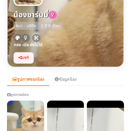
น้องชาร์มมี่
แมว · บริติช
1 ปี 9 เดือน
ทอง
เมีย
ยังไม่ได้
แชร์
รูปภาพของน้อง
ข้อมูลน้อง
รูปภาพน้อง