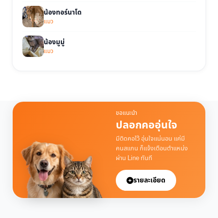
น้องทอร์นาโด
แมว
น้องมูมู่
แมว
ขอแนะนำ
ปลอกคออุ่นใจ
มีติดคอไว้ อุ่นใจแน่นอน แค่มี
คนสแกน ก็แจ้งเตือนตำแหน่ง
ผ่าน Line ทันที
รายละเอียด