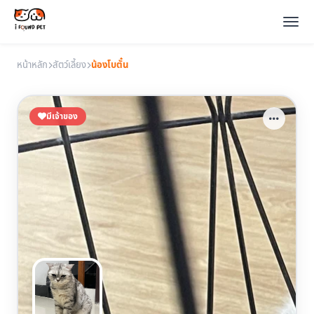
หน้าหลัก
สัตว์เลี้ยง
น้องโบตั๋น
มีเจ้าของ