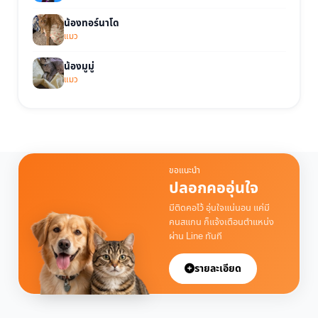
น้องทอร์นาโด
แมว
น้องมูมู่
แมว
ขอแนะนำ
ปลอกคออุ่นใจ
มีติดคอไว้ อุ่นใจแน่นอน แค่มี
คนสแกน ก็แจ้งเตือนตำแหน่ง
ผ่าน Line ทันที
รายละเอียด