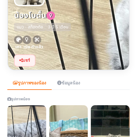
น้องโบตั๋น
แมว · สก็อตติช
3 ปี 5 เดือน
เทา
เมีย
ทำแล้ว
แชร์
รูปภาพของน้อง
ข้อมูลน้อง
รูปภาพน้อง