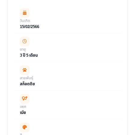
วันเกิด
15/02/2566
อายุ
3 ปี 5 เดือน
สายพันธุ์
สก็อตติช
เพศ
เมีย