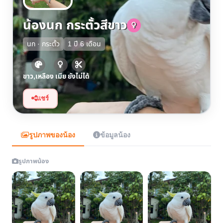
น้องนก กระตั้วสีขาว
นก · กระตั้ว
1 ปี 6 เดือน
ขาว,เหลือง
เมีย
ยังไม่ได้
แชร์
รูปภาพของน้อง
ข้อมูลน้อง
รูปภาพน้อง