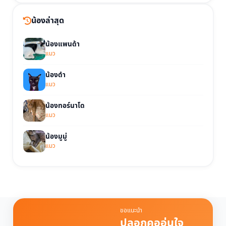
น้องล่าสุด
น้องแพนด้า
แมว
น้องดำ
แมว
น้องทอร์นาโด
แมว
น้องมูมู่
แมว
ขอแนะนำ
ปลอกคออุ่นใจ