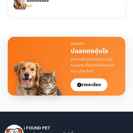
น้องน้องสอง
หมา
ขอแนะนำ
ปลอกคออุ่นใจ
มีติดคอไว้ อุ่นใจแน่นอน แค่มี
คนสแกน ก็แจ้งเตือนตำแหน่ง
ผ่าน Line ทันที
รายละเอียด
i FOUND PET