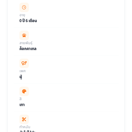
อายุ
0 ปี 6 เดือน
สายพันธุ์
ค็อกคาเทล
เพศ
ผู้
สี
เทา
ทำหมัน