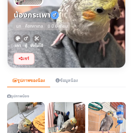
น้องกระเพา
นก · ค็อกคาเทล
0 ปี 6 เดือน
เทา
ผู้
ยังไม่ได้
แชร์
รูปภาพของน้อง
ข้อมูลน้อง
รูปภาพน้อง