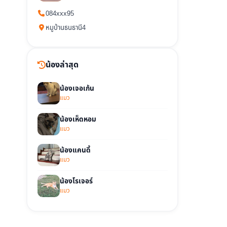
084xxx95
หมูบ้านธนธานี4
น้องล่าสุด
น้องเจอเก้น
แมว
น้องเห็ดหอม
แมว
น้องแคนดี้
แมว
น้องโรเจอร์
แมว