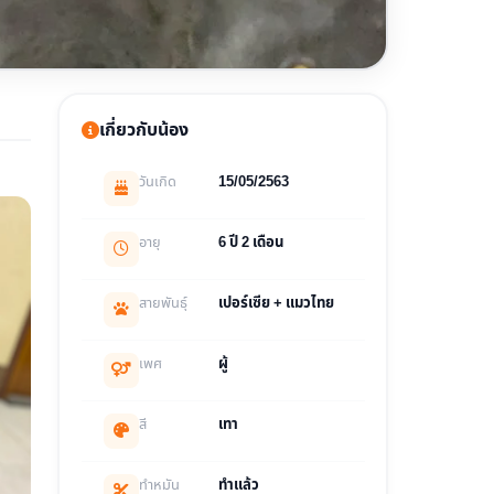
เกี่ยวกับน้อง
วันเกิด
15/05/2563
อายุ
6 ปี 2 เดือน
สายพันธุ์
เปอร์เซีย + แมวไทย
เพศ
ผู้
สี
เทา
ทำหมัน
ทำแล้ว