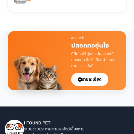
นก
ขอแนะนำ
ปลอกคออุ่นใจ
มีติดคอไว้ อุ่นใจแน่นอน แค่มี
คนสแกน ก็แจ้งเตือนตำแหน่ง
ผ่าน Line ทันที
รายละเอียด
i FOUND PET
ระบบช่วยประกาศตามหาสัตว์เลี้ยงหาย