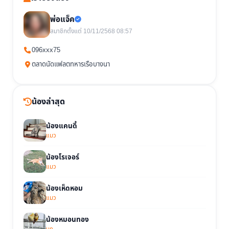
พ่อแจ็ค
สมาชิกตั้งแต่ 10/11/2568 08:57
096xxx75
ตลาดนัดแฟลตทหารเรือบางนา
น้องล่าสุด
น้องแคนดี้
แมว
น้องโรเจอร์
แมว
น้องเห็ดหอม
แมว
น้องหมอนทอง