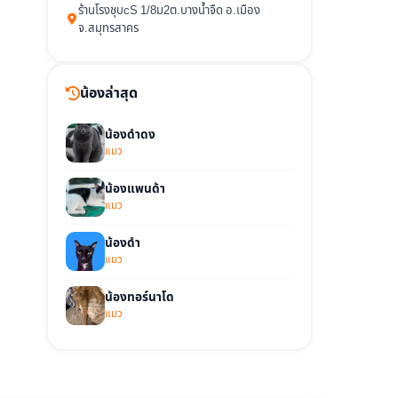
ร้านโรงชุบcS 1/8ม2ต.บางน้ำจืด อ.เมือง
จ.สมุทรสาคร
น้องล่าสุด
น้องดำดง
แมว
น้องแพนด้า
แมว
น้องดำ
แมว
น้องทอร์นาโด
แมว