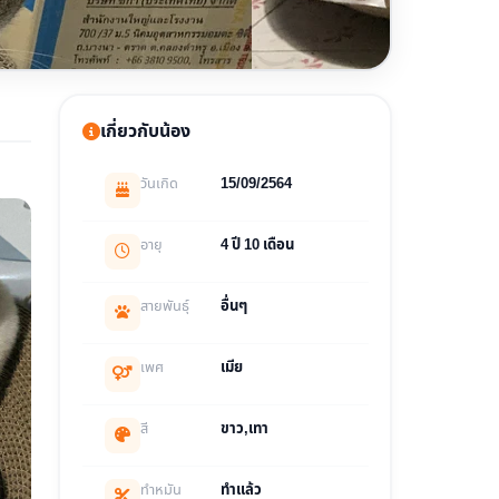
เกี่ยวกับน้อง
วันเกิด
15/09/2564
อายุ
4 ปี 10 เดือน
สายพันธุ์
อื่นๆ
เพศ
เมีย
สี
ขาว,เทา
ทำหมัน
ทำแล้ว