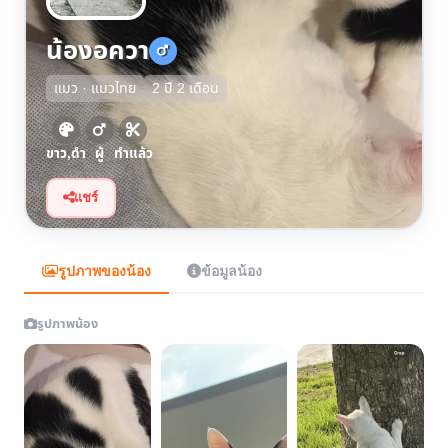
น้องอควา
แมว · แมวไทย
2 ปี 2 เดือน
ขาว,ดำ
ผู้
ทำแล้ว
แชร์
รูปภาพของน้อง
ข้อมูลน้อง
รูปภาพน้อง