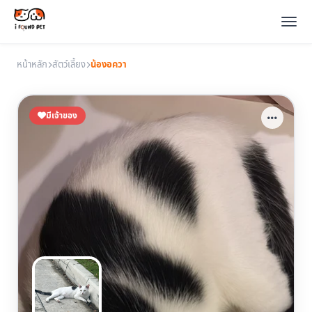
หน้าหลัก
สัตว์เลี้ยง
น้องอควา
มีเจ้าของ