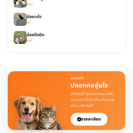
แมว
น้องเเก้ว
นก
น้องปิกนิก
หมา
ขอแนะนำ
ปลอกคออุ่นใจ
มีติดคอไว้ อุ่นใจแน่นอน แค่มี
คนสแกน ก็แจ้งเตือนตำแหน่ง
ผ่าน Line ทันที
รายละเอียด