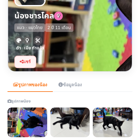
น้องชารโคล
แมว · แมวไทย
2 ปี 11 เดือน
ดำ
เมีย
ทำแล้ว
แชร์
รูปภาพของน้อง
ข้อมูลน้อง
รูปภาพน้อง