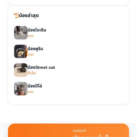
น้องล่าสุด
น้องใบเงิน
แมว
น้องพูริน
แมว
น้องStreet cat
ตัวอ้น
น้องปิโล่
แมว
ขอแนะนำ