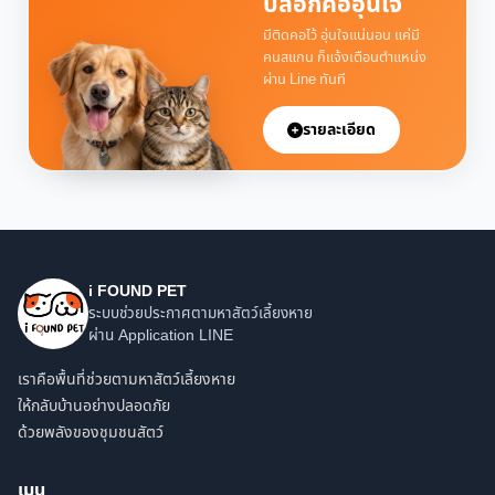
ปลอกคออุ่นใจ
มีติดคอไว้ อุ่นใจแน่นอน แค่มี
คนสแกน ก็แจ้งเตือนตำแหน่ง
ผ่าน Line ทันที
รายละเอียด
i FOUND PET
ระบบช่วยประกาศตามหาสัตว์เลี้ยงหาย
ผ่าน Application LINE
เราคือพื้นที่ช่วยตามหาสัตว์เลี้ยงหาย
ให้กลับบ้านอย่างปลอดภัย
ด้วยพลังของชุมชนสัตว์
เมนู