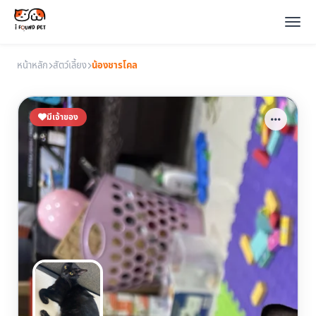
หน้าหลัก
สัตว์เลี้ยง
น้องชารโคล
มีเจ้าของ