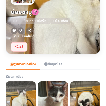
น้องชาบู
แมว · สก็อตติช + เปอร์เซีย
1 ปี 6 เดือน
ขาว
เมีย
ยังไม่ได้
แชร์
รูปภาพของน้อง
ข้อมูลน้อง
รูปภาพน้อง