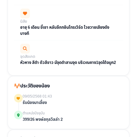
นิสัย
อายุ 6 เดือน ขี้เซา หลับลึกทอินโทรเวิร์ด โวยวายเสียงดัง
บางที
จุดสังเกต
หัวหาง สีดำ ตัวสีขาว มีจุดดำสามจุด บริเวณคาง1จุดใต้จมูก2
ประวัติของน้อง
09/05/2568 01:43
รับน้องมาเลี้ยง
ตำแหน่งปัจจุบัน
399/26 พงษ์สกุลวิลล่า 2