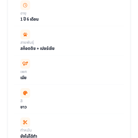
อายุ
1 ปี 6 เดือน
สายพันธุ์
สก็อตติช + เปอร์เซีย
เพศ
เมีย
สี
ขาว
ทำหมัน
ยังไม่ได้ทำ