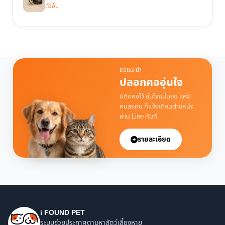
ตัวอ้น
ขอแนะนำ
ปลอกคออุ่นใจ
มีติดคอไว้ อุ่นใจแน่นอน แค่มี
คนสแกน ก็แจ้งเตือนตำแหน่ง
ผ่าน Line ทันที
รายละเอียด
i FOUND PET
ระบบช่วยประกาศตามหาสัตว์เลี้ยงหาย