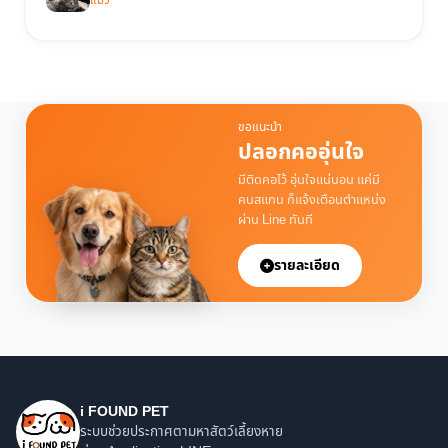
แมว
ขอแนะนำ
ปลอกคออุ่นใจ
มีติดคอไว้ อุ่นใจแน่นอน แค่มี
คนสแกน ก็แจ้งเตือนตำแหน่ง
ผ่าน Line ทันที
รายละเอียด
i FOUND PET
ระบบช่วยประกาศตามหาสัตว์เลี้ยงหาย