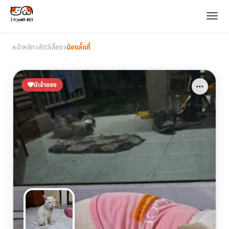
หน้าหลัก
สัตว์เลี้ยง
น้องลั๊คกี้
มีเจ้าของ