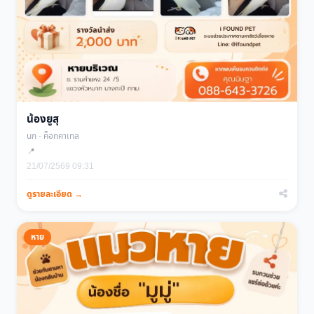
น้องยูสุ
นก · ค็อกคาเทล
📍
21/07/2569 09:31
ดูรายละเอียด →
หาย