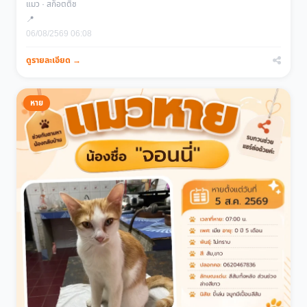
แมว · สก็อตติช
📍
06/08/2569 06:08
ดูรายละเอียด →
หาย