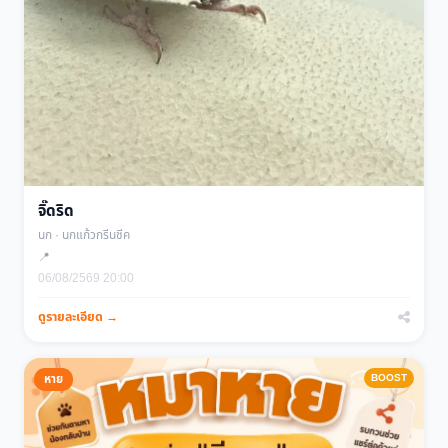
จิ๊ดริด
นก · นกแก้วกรีนชีค
📍
06/08/2569 20:00
ดูรายละเอียด →
BOOST
หาย