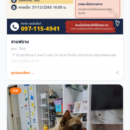
ซานฟราน
หมา · อื่นๆ
📍 33 สุขาภิบาล 5 ซอย 5 แยก 14 แขวง ท่าแร้ง เขตบางเขน กรุงเทพมหานคร
31/12/2565 16:00
ดูรายละเอียด →
หาย