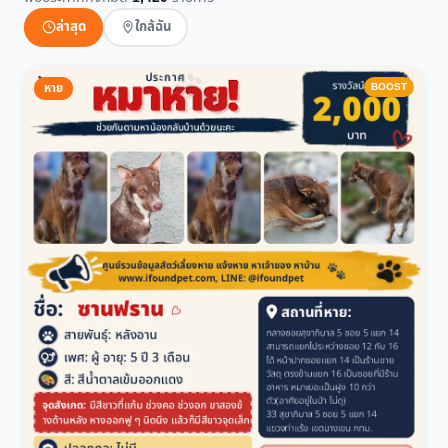
ล่าสุด
ใกล้ฉัน
BOOST
หาย