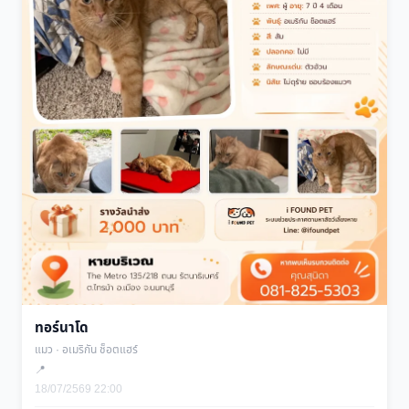
ทอร์นาโด
แมว · อเมริกัน ช็อตแฮร์
📍
18/07/2569 22:00