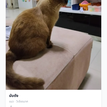
นับตัง
แมว · วิเชียรมาศ
📍