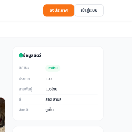
ลงประกาศ
เข้าสู่ระบบ
ข้อมูลสัตว์
สถานะ
หาบ้าน
ประเภท
แมว
สายพันธุ์
แมวไทย
สี
สลิด สามสี
จังหวัด
ภูเก็ต