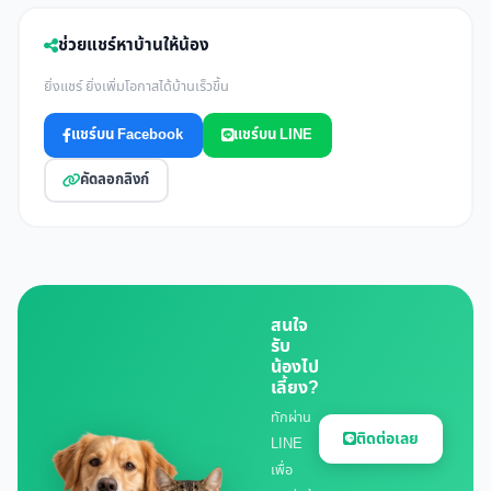
ช่วยแชร์หาบ้านให้น้อง
ยิ่งแชร์ ยิ่งเพิ่มโอกาสได้บ้านเร็วขึ้น
แชร์บน Facebook
แชร์บน LINE
คัดลอกลิงก์
สนใจ
รับ
น้องไป
เลี้ยง?
ทักผ่าน
ติดต่อเลย
LINE
เพื่อ