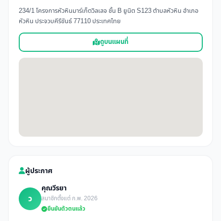
234/1 โครงการหัวหินมาร์เก็ตวิลเลจ ชั้น B ยูนิต S123 ตำบลหัวหิน อำเภอ
หัวหิน ประจวบคีรีขันธ์ 77110 ประเทศไทย
ดูบนแผนที่
ผู้ประกาศ
คุณวีรยา
ว
สมาชิกตั้งแต่ ก.พ. 2026
ยืนยันตัวตนแล้ว