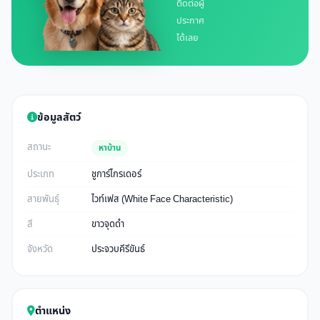
ติดต่อผู้
ประกาศ
ได้เลย
ข้อมูลสัตว์
สถานะ
หาบ้าน
ประเภท
ชูการ์ไกรเดอร์
สายพันธุ์
ไวท์เฟส (White Face Characteristic)
สี
ขาวจุดดำ
จังหวัด
ประจวบคีรีขันธ์
ตำแหน่ง