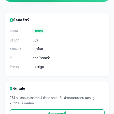
ข้อมูลสัตว์
สถานะ
หาบ้าน
ประเภท
แมว
สายพันธุ์
แมวไทย
สี
สลิดน้ำตาลดำ
จังหวัด
นครปฐม
ตำแหน่ง
274 ถ. พุทธมณฑลสาย 4 ตำบล กระทุ่มล้ม อำเภอสามพราน นครปฐม
73220 ประเทศไทย