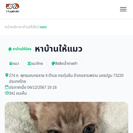
หน้าหลัก
›
หาบ้านให้สัตว์
›
แมว
หาบ้านให้แมว
🏠 หาบ้านให้น้อง
แมว
แมวไทย
สีสลิดน้ำตาลดำ
274 ถ. พุทธมณฑลสาย 4 ตำบล กระทุ่มล้ม อำเภอสามพราน นครปฐม 73220
ประเทศไทย
ประกาศเมื่อ 04/12/2567 19:16
341 คนเห็น