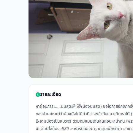
รายละเอียด
หาผู้อุปการะ.....นมสด🌈 😺(น้องนมสด) ขอโอกาสอีกซักครั้
ของบ้านค่ะ แต่ว่าน้องยังไม่มีท่าทีว่าจะเข้ากับแมวเดิมเราได้
📝เดิมน้องเป็นแมวจร ตัวมอมแมมเดินลิ้นห้อยหาน้ำกิน เพร
มีแต่คนไล่น้อง 🙏😿 > เรารับน้องมาจากเคสนี้อีกทีค่ะ ✅แ