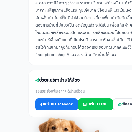
สะอาด หางมีสีเทาๆ ✅อายุประมาณ 3 ขวบ ✅ทำหมัน + ทำวัค
มากค่ะ 🌈สุขภาพแข็งแรง คุยเก่งมาก ขี้อ้อน 🌈แมวเป็นเอดส์
คัดหลั่งเท่านั้น 🌈ไม่มีค่าใช้จ่ายในการเลี้ยงเพิ่ม เท่ากันกับเ
ต้องการบ้านที่มีแมวเป็นเอดส์อยู่แล้ว จะได้เป็น เพื่อนกัน
ใหม่นะคะ ❤️เลี้ยงระบบปิด และสามารถเลี้ยงนมสดไปตลอด ❤️ไม
แนะนำให้เลี้ยงกับแมวที่เป็นปรกติ ควรแยกห้อง 🌈ไม่มีค่า
สนใจทักแชทมาคุยกันก่อนได้ตลอดเลย ขอบคุณมากค่ะ🙏🙂 
#adoptdontshop #แมวจรหาบ้าน #หาบ้านให้แมว
ช่วยแชร์หาบ้านให้น้อง
ยิ่งแชร์ ยิ่งเพิ่มโอกาสได้บ้านเร็วขึ้น
แชร์บน Facebook
แชร์บน LINE
คัดลอ