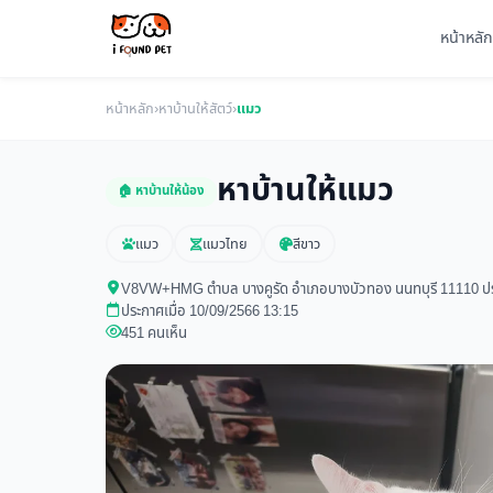
หน้าหลัก
หน้าหลัก
›
หาบ้านให้สัตว์
›
แมว
หาบ้านให้แมว
🏠 หาบ้านให้น้อง
แมว
แมวไทย
สีขาว
V8VW+HMG ตำบล บางคูรัด อำเภอบางบัวทอง นนทบุรี 11110 ป
ประกาศเมื่อ 10/09/2566 13:15
451 คนเห็น