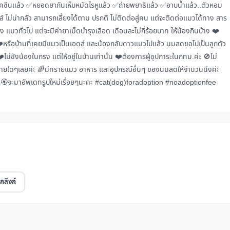
ซีนแล้ว ✅หยอดยากันเห็บหมัดไรหูแล้ว ✅ถ่ายพยาธิแล้ว ✅อาบน้ำแล้ว..ตัวหอม
 ไม่น่ากลัว สามารถเลี้ยงได้ตาม ปรกติ ไม่ติดต่อสู่คน แต่จะติดต่อแมวได้ทาง สาร
ลี้ยง แมวทั่วไป แต่จะมีค่ายาเม็ดบำรุงเลือด เดือนละไม่กี่ร้อยบาท ให้น้องกินบ้าง ❤️
ค่ะ ❤️หรือบ้านที่เคยมีแมวเป็นเอดส์ และน้องกลับดาวแมวไปแล้ว นมสดขอไปเป็นลูกตัว
่ขังน้องในกรง แต่ให้อยู่ในบ้านเท่านั้น ❤️ต้องการผู้อุปการะในกทม.ค่ะ 🚫ไม่
ใช้จ่ายใดๆเลยค่ะ 🌈มีทรายแมว อาหาร และอุปกรณ์อื่นๆ ของนมสดให้จำนวนนึงค่ะ
️จะมาอัพเดทรูปใหม่เรื่อยๆนะคะ #cat(dog)foradoption #noadoptionfee
กลิงก์