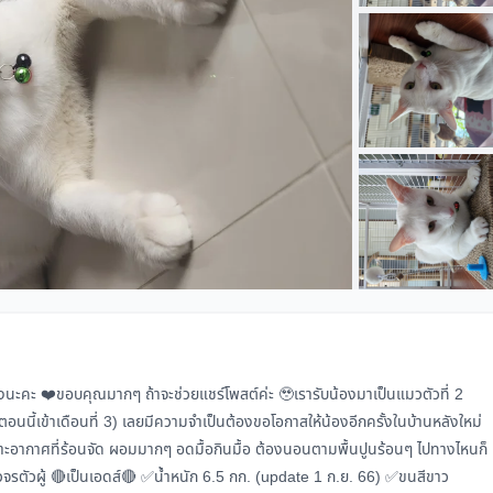
งนะคะ ❤️ขอบคุณมากๆ ถ้าจะช่วยแชร์โพสต์ค่ะ 🥹เรารับน้องมาเป็นแมวตัวที่ 2
 (ตอนนี้เข้าเดือนที่ 3) เลยมีความจำเป็นต้องขอโอกาสให้น้องอีกครั้งในบ้านหลังใหม่
าะอากาศที่ร้อนจัด ผอมมากๆ อดมื้อกินมื้อ ต้องนอนตามพื้นปูนร้อนๆ ไปทางไหนก็
มวจรตัวผู้ 🔴เป็นเอดส์🔴 ✅น้ำหนัก 6.5 กก. (update 1 ก.ย. 66) ✅ขนสีขาว