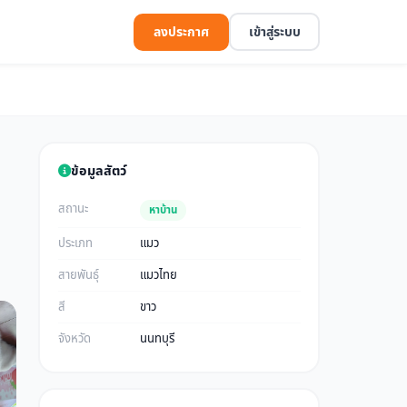
ลงประกาศ
เข้าสู่ระบบ
ข้อมูลสัตว์
สถานะ
หาบ้าน
ประเภท
แมว
สายพันธุ์
แมวไทย
สี
ขาว
จังหวัด
นนทบุรี