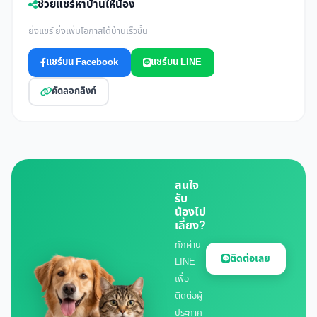
ช่วยแชร์หาบ้านให้น้อง
ยิ่งแชร์ ยิ่งเพิ่มโอกาสได้บ้านเร็วขึ้น
แชร์บน Facebook
แชร์บน LINE
คัดลอกลิงก์
สนใจ
รับ
น้องไป
เลี้ยง?
ทักผ่าน
ติดต่อเลย
LINE
เพื่อ
ติดต่อผู้
ประกาศ