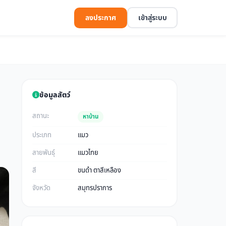
ลงประกาศ
เข้าสู่ระบบ
ข้อมูลสัตว์
สถานะ
หาบ้าน
ประเภท
แมว
สายพันธุ์
แมวไทย
สี
ขนดำ ตาสีเหลือง
จังหวัด
สมุทรปราการ