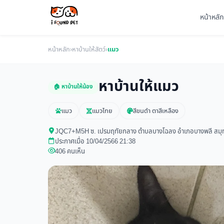
หน้าหลัก
หน้าหลัก
›
หาบ้านให้สัตว์
›
แมว
หาบ้านให้แมว
🏠 หาบ้านให้น้อง
แมว
แมวไทย
สีขนดำ ตาสีเหลือง
JQC7+M5H ซ. เปรมฤทัยกลาง ตำบลบางโฉลง อำเภอบางพลี สมุ
ประกาศเมื่อ 10/04/2566 21:38
406 คนเห็น