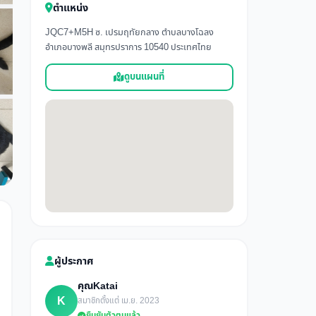
ตำแหน่ง
JQC7+M5H ซ. เปรมฤทัยกลาง ตำบลบางโฉลง
อำเภอบางพลี สมุทรปราการ 10540 ประเทศไทย
ดูบนแผนที่
ผู้ประกาศ
คุณKatai
K
สมาชิกตั้งแต่ เม.ย. 2023
ยืนยันตัวตนแล้ว