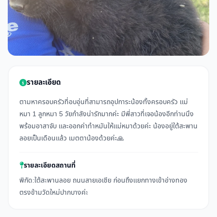
รายละเอียด
ตามหาครอบครัวที่อบอุ่นที่สามารถอุปการะน้องทั้งครอบครัว เเม่
หมา 1 ลูกหมา 5 วัยกำลังน่ารักมากค่ะ มีพี่สาวที่เจอน้องอีกท่านนึง
พร้อมอาสาจับ เเละออกค่าทำหมันให้เเม่หมาด้วยค่ะ น้องอยู่ใต้สะพาน
ลอยเป็นเดือนเเล้ว เมตตาน้องด้วยค่ะ🙏
รายละเอียดสถานที่
พิกัด:ใต้สะพานลอย ถนนสายเอเชีย ก่อนถึงเเยกทางเข้าอ่างทอง
ตรงข้ามวัดใหม่ปากบางค่ะ