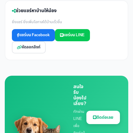
ช่วยแชร์หาบ้านให้น้อง
ยิ่งแชร์ ยิ่งเพิ่มโอกาสได้บ้านเร็วขึ้น
แชร์บน Facebook
แชร์บน LINE
คัดลอกลิงก์
สนใจ
รับ
น้องไป
เลี้ยง?
ทักผ่าน
ติดต่อเลย
LINE
เพื่อ