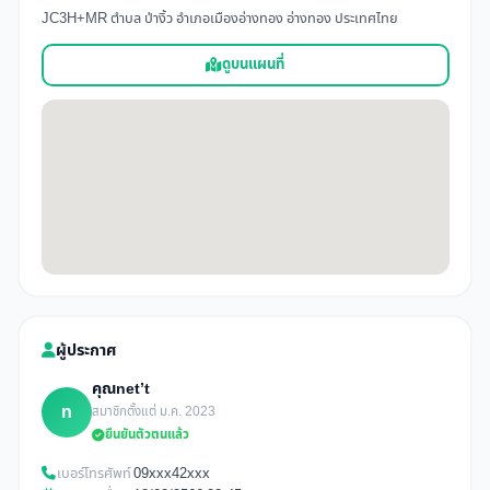
JC3H+MR ตำบล ป่างิ้ว อำเภอเมืองอ่างทอง อ่างทอง ประเทศไทย
ดูบนแผนที่
ผู้ประกาศ
คุณnet’t
n
สมาชิกตั้งแต่ ม.ค. 2023
ยืนยันตัวตนแล้ว
เบอร์โทรศัพท์
09xxx42xxx