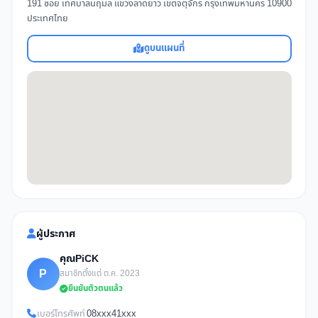
191 ซอย เทศบาลนฤมล แขวงลาดยาว เขตจตุจักร กรุงเทพมหานคร 10900
ประเทศไทย
ดูบนแผนที่
ผู้ประกาศ
คุณPiCK
P
สมาชิกตั้งแต่ ต.ค. 2023
ยืนยันตัวตนแล้ว
เบอร์โทรศัพท์
08xxx41xxx