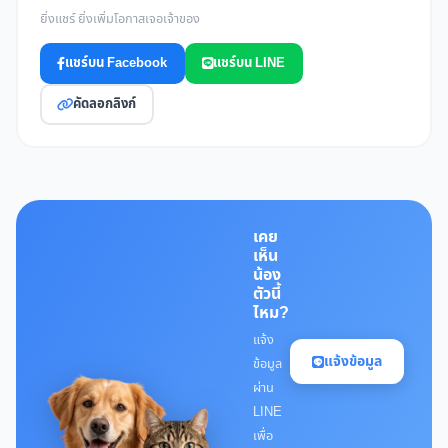
ยิ่งแชร์ ยิ่งเพิ่มโอกาสเจอเจ้าของ
แชร์บน Facebook
แชร์บน LINE
คัดลอกลิงก์
เคย
เห็น
น้อง
ตัวนี้
ไหม?
แจ้ง
แจ้งข้อมูล
ข้อมูล
ผ่าน
LINE
เพื่อ