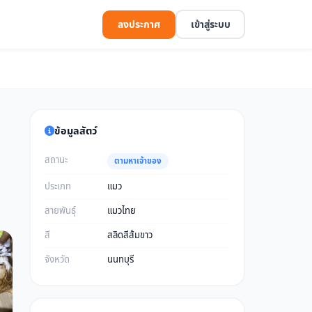
ลงประกาศ
เข้าสู่ระบบ
ข้อมูลสัตว์
สถานะ
ตามหาเจ้าของ
ประเภท
แมว
สายพันธุ์
แมวไทย
สี
สลิดสีส้มขาว
จังหวัด
นนทบุรี