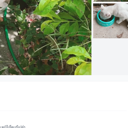
จะหนีไปไหนรึเปล่า