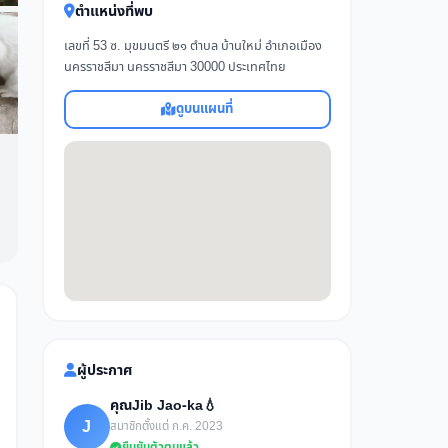
ตำแหน่งที่พบ
เลขที่ 53 ซ. มุขมนตรี ๒๑ ตำบล บ้านใหม่ อำเภอเมือง
นครราชสีมา นครราชสีมา 30000 ประเทศไทย
ดูบนแผนที่
ผู้ประกาศ
คุณJib Jao-ka💧
J
สมาชิกตั้งแต่ ก.ค. 2023
ยืนยันตัวตนแล้ว