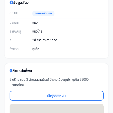
ข้อมูลสัตว์
สถานะ
ตามหาเจ้าของ
ประเภท
แมว
สายพันธุ์
แมวไทย
สี
2สี ขาวเทา ลายสลิด
จังหวัด
ภูเก็ต
ตำแหน่งที่พบ
5 นริศร ซอย 3 ตำบลตลาดใหญ่ อำเภอเมืองภูเก็ต ภูเก็ต 83000
ประเทศไทย
ดูบนแผนที่