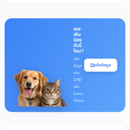
เคย
เห็น
น้อง
ตัวนี้
ไหม?
แจ้ง
แจ้งข้อมูล
ข้อมูล
ผ่าน
LINE
เพื่อ
ช่วยหา
เจ้าของ