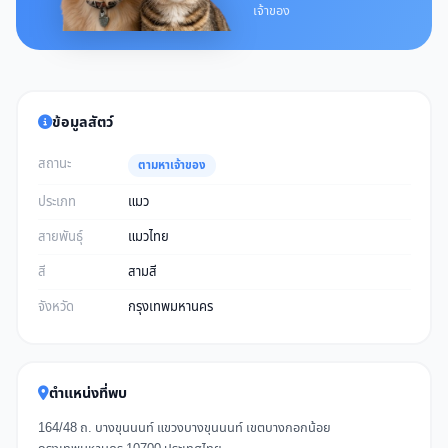
เจ้าของ
ข้อมูลสัตว์
สถานะ
ตามหาเจ้าของ
ประเภท
แมว
สายพันธุ์
แมวไทย
สี
สามสี
จังหวัด
กรุงเทพมหานคร
ตำแหน่งที่พบ
164/48 ถ. บางขุนนนท์ แขวงบางขุนนนท์ เขตบางกอกน้อย