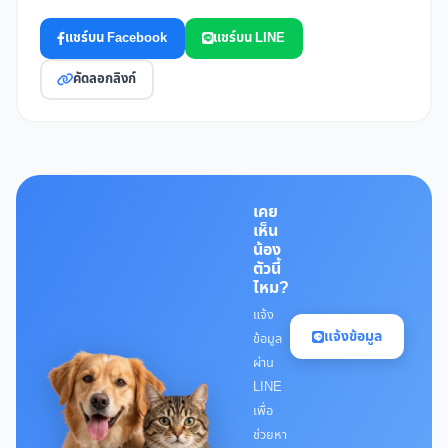
แชร์บน Facebook
แชร์บน LINE
คัดลอกลิงก์
เคย
เห็น
น้อง
ตัวนี้
ไหม?
แจ้ง
แจ้งข้อมูล
ข้อมูล
ผ่าน
LINE
เพื่อ
ช่วยหา