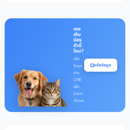
เคย
เห็น
น้อง
ตัวนี้
ไหม?
แจ้ง
แจ้งข้อมูล
ข้อมูล
ผ่าน
LINE
เพื่อ
ช่วยหา
เจ้าของ