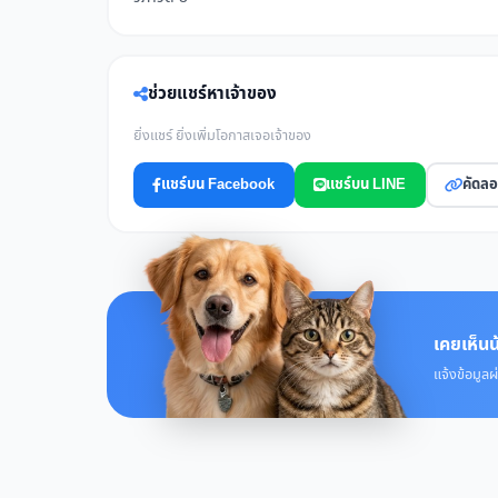
ช่วยแชร์หาเจ้าของ
ยิ่งแชร์ ยิ่งเพิ่มโอกาสเจอเจ้าของ
แชร์บน Facebook
แชร์บน LINE
คัดลอ
เคยเห็นน
แจ้งข้อมูลผ