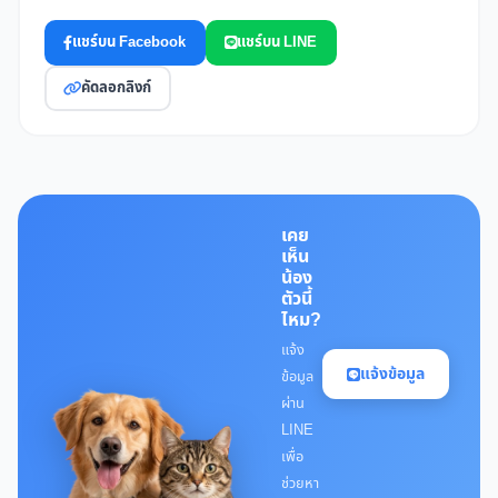
แชร์บน Facebook
แชร์บน LINE
คัดลอกลิงก์
เคย
เห็น
น้อง
ตัวนี้
ไหม?
แจ้ง
แจ้งข้อมูล
ข้อมูล
ผ่าน
LINE
เพื่อ
ช่วยหา