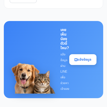
เคย
เห็น
น้อง
ตัวนี้
ไหม?
แจ้ง
แจ้งข้อมูล
ข้อมูล
ผ่าน
LINE
เพื่อ
ช่วยหา
เจ้าของ