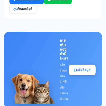
คัดลอกลิงก์
เคย
เห็น
น้อง
ตัวนี้
ไหม?
แจ้ง
แจ้งข้อมูล
ข้อมูล
ผ่าน
LINE
เพื่อ
ช่วยหา
เจ้าของ