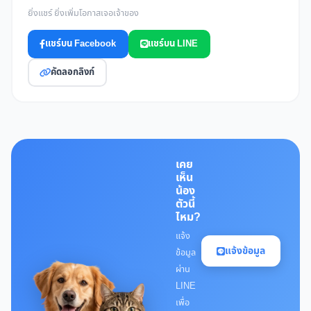
ยิ่งแชร์ ยิ่งเพิ่มโอกาสเจอเจ้าของ
แชร์บน Facebook
แชร์บน LINE
คัดลอกลิงก์
เคย
เห็น
น้อง
ตัวนี้
ไหม?
แจ้ง
แจ้งข้อมูล
ข้อมูล
ผ่าน
LINE
เพื่อ