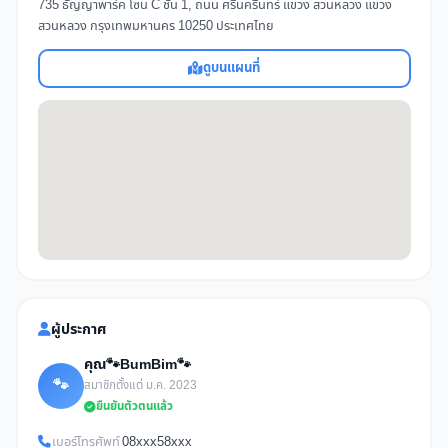
735 ธัญญาพาร์ค โซน C ชั้น 1, ถนน ศรีนครินทร์ แขวง สวนหลวง แขวง
สวนหลวง กรุงเทพมหานคร 10250 ประเทศไทย
ดูบนแผนที่
ผู้ประกาศ
คุณ🐾BumBim🐾
🐾
สมาชิกตั้งแต่ ม.ค. 2023
ยืนยันตัวตนแล้ว
เบอร์โทรศัพท์
08xxx58xxx