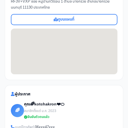
RF3V+VXP ซอย หมู่บ้านทวีโรจน์ 1 ตำบล บางกรวย อำเภอบางกรวย
นนทบุรี 11130 ประเทศไทย
ดูบนแผนที่
ผู้ประกาศ
คุณ🌈kotchakron❤️🍊
🌈
สมาชิกตั้งแต่ ม.ค. 2023
ยืนยันตัวตนแล้ว
เบอร์โทรศัพท์
06xxx47xxx