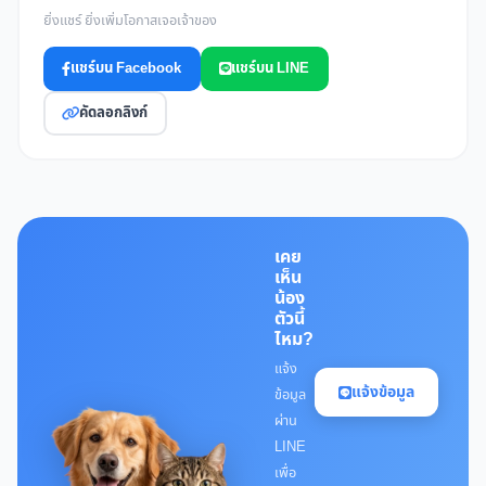
ยิ่งแชร์ ยิ่งเพิ่มโอกาสเจอเจ้าของ
แชร์บน Facebook
แชร์บน LINE
คัดลอกลิงก์
เคย
เห็น
น้อง
ตัวนี้
ไหม?
แจ้ง
แจ้งข้อมูล
ข้อมูล
ผ่าน
LINE
เพื่อ