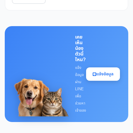
เคย
เห็น
น้อง
ตัวนี้
ไหม?
แจ้ง
แจ้งข้อมูล
ข้อมูล
ผ่าน
LINE
เพื่อ
ช่วยหา
เจ้าของ