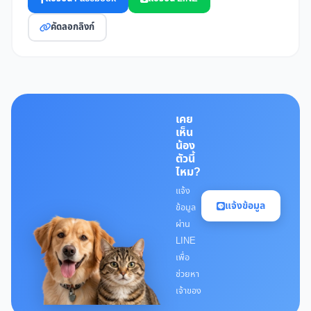
คัดลอกลิงก์
เคย
เห็น
น้อง
ตัวนี้
ไหม?
แจ้ง
แจ้งข้อมูล
ข้อมูล
ผ่าน
LINE
เพื่อ
ช่วยหา
เจ้าของ