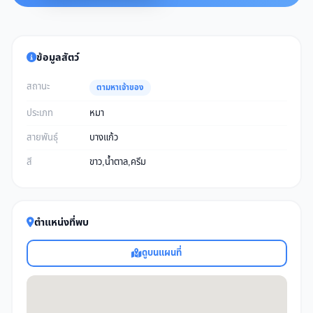
ข้อมูลสัตว์
สถานะ
ตามหาเจ้าของ
ประเภท
หมา
สายพันธุ์
บางแก้ว
สี
ขาว,น้ำตาล,ครีม
ตำแหน่งที่พบ
ดูบนแผนที่