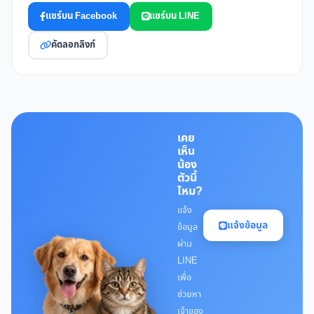
แชร์บน Facebook
แชร์บน LINE
คัดลอกลิงก์
เคย
เห็น
น้อง
ตัวนี้
ไหม?
แจ้ง
แจ้งข้อมูล
ข้อมูล
ผ่าน
LINE
เพื่อ
ช่วยหา
เจ้าของ