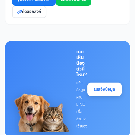
คัดลอกลิงก์
เคย
เห็น
น้อง
ตัวนี้
ไหม?
แจ้ง
แจ้งข้อมูล
ข้อมูล
ผ่าน
LINE
เพื่อ
ช่วยหา
เจ้าของ