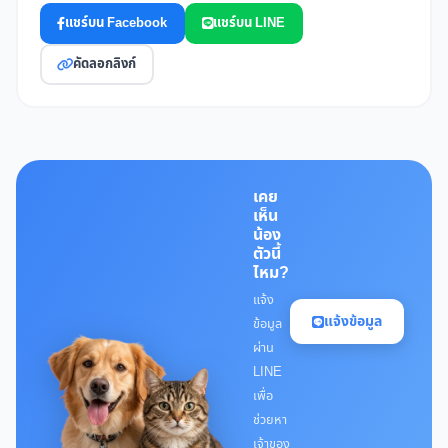
แชร์บน Facebook
แชร์บน LINE
คัดลอกลิงก์
เคย
เห็น
น้อง
ตัวนี้
ไหม?
แจ้ง
แจ้งข้อมูล
ข้อมูล
ผ่าน
LINE
เพื่อ
ช่วยหา
เจ้าของ