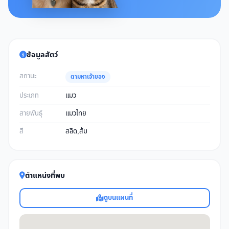
ข้อมูลสัตว์
สถานะ
ตามหาเจ้าของ
ประเภท
แมว
สายพันธุ์
แมวไทย
สี
สลิด,ส้ม
ตำแหน่งที่พบ
ดูบนแผนที่