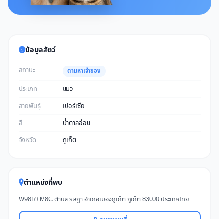
ข้อมูลสัตว์
สถานะ
ตามหาเจ้าของ
ประเภท
แมว
สายพันธุ์
เปอร์เซีย
สี
น้ำตาลอ่อน
จังหวัด
ภูเก็ต
ตำแหน่งที่พบ
W98R+M8C ตำบล รัษฎา อำเภอเมืองภูเก็ต ภูเก็ต 83000 ประเทศไทย