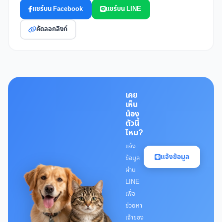
แชร์บน Facebook
แชร์บน LINE
คัดลอกลิงก์
เคย
เห็น
น้อง
ตัวนี้
ไหม?
แจ้ง
แจ้งข้อมูล
ข้อมูล
ผ่าน
LINE
เพื่อ
ช่วยหา
เจ้าของ