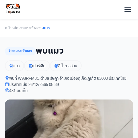
หน้าหลัก
›
ตามหาเจ้าของ
›
แมว
พบแมว
❓ ตามหาเจ้าของ
แมว
เปอร์เซีย
สีน้ำตาลอ่อน
พบที่ W98R+M8C ตำบล รัษฎา อำเภอเมืองภูเก็ต ภูเก็ต 83000 ประเทศไทย
ประกาศเมื่อ 26/12/2565 08:39
431 คนเห็น