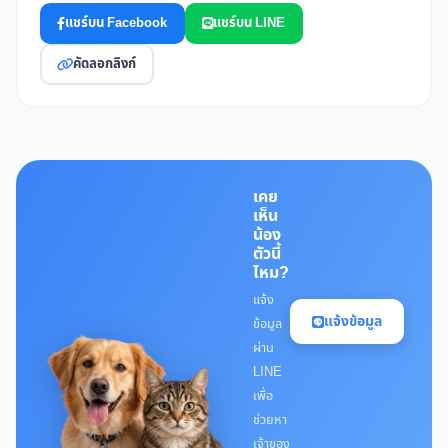
แชร์บน Facebook
แชร์บน LINE
คัดลอกลิงก์
เคย
เห็น
น้อง
ตัวนี้
ไหม?
แจ้ง
แจ้งข้อมูล
ข้อมูล
ผ่าน
LINE
เพื่อ
ช่วยหา
เจ้าของ