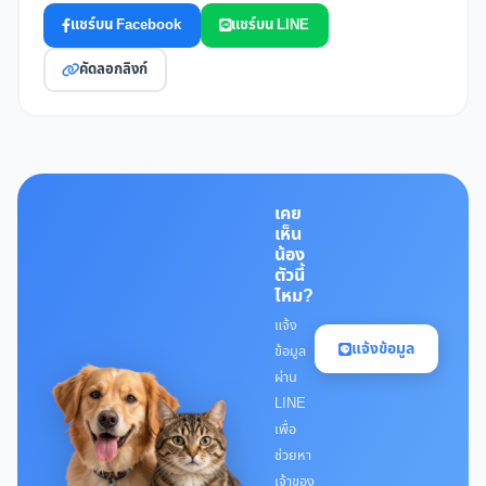
แชร์บน Facebook
แชร์บน LINE
คัดลอกลิงก์
เคย
เห็น
น้อง
ตัวนี้
ไหม?
แจ้ง
แจ้งข้อมูล
ข้อมูล
ผ่าน
LINE
เพื่อ
ช่วยหา
เจ้าของ