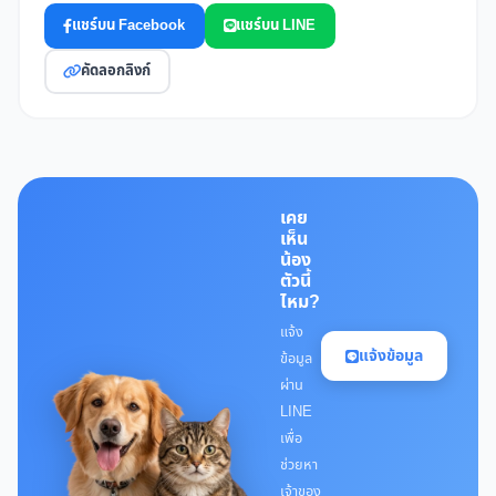
แชร์บน Facebook
แชร์บน LINE
คัดลอกลิงก์
เคย
เห็น
น้อง
ตัวนี้
ไหม?
แจ้ง
แจ้งข้อมูล
ข้อมูล
ผ่าน
LINE
เพื่อ
ช่วยหา
เจ้าของ