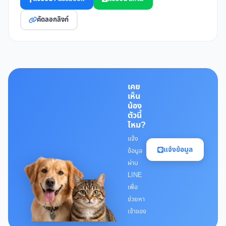
คัดลอกลิงก์
เคย
เห็น
น้อง
ตัวนี้
ไหม?
แจ้ง
แจ้งข้อมูล
ข้อมูล
ผ่าน
LINE
เพื่อ
ช่วยหา
เจ้าของ